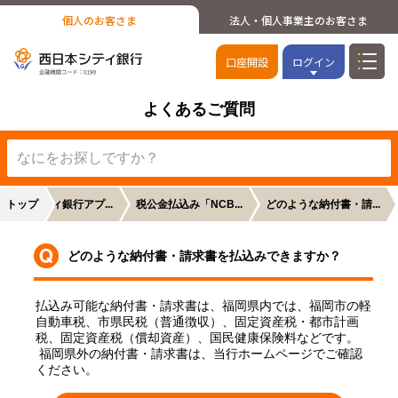
個人のお客さま
法人・個人事業主のお客さま
口座開設
ログイン
よくあるご質問
西日本シティ銀行アプ...
トップ
税公金払込み「NCB...
どのような納付書・請...
どのような納付書・請求書を払込みできますか？
払込み可能な納付書・請求書は、福岡県内では、福岡市の軽
自動車税、市県民税（普通徴収）、固定資産税・都市計画
税、固定資産税（償却資産）、国民健康保険料などです。
 福岡県外の納付書・請求書は、当行ホームページでご確認
ください。