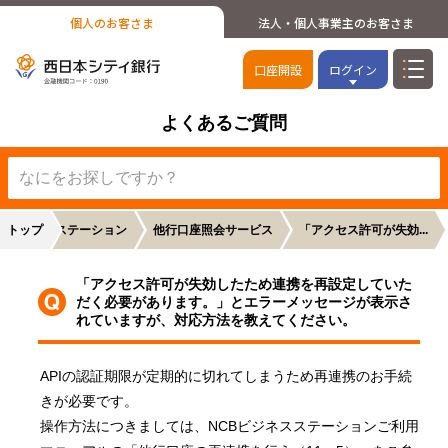
個人のお客さま
法人・個人事業主のお客さま
口座開設
ログイン
よくあるご質問
トップ
ビジネスステーション
他行口座照会サービス
「アクセス許可が失効...
「アクセス許可が失効したため連携を再設定していた
だく必要があります。」とエラーメッセージが表示さ
れていますが、対応方法を教えてください。
APIの認証期限が定期的に切れてしまうため再連携のお手続
きが必要です。

操作方法につきましては、NCBビジネスステーションご利用