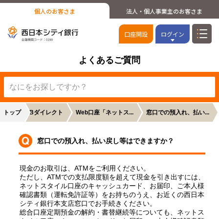
個人のお客さま
法人・個人事業主のお客さま
口座開設
ログイン
よくあるご質問
トップ
NCBダイレクト
Web口座「ネットス...
窓口での預入れ、払い...
窓口での預入れ、払い戻し等はできますか？
現金のお取引は、ATMをご利用ください。
ただし、ATMでの支払限度額を超えて現金を引き出すには、
ネットスタイル口座のキャッシュカード、お届印、ご本人様
確認書類（運転免許証等）をお持ちのうえ、お近くの西日本
シティ銀行本支店窓口でお手続きください。
総合口座定期預金の解約・書替継続等についても、ネットス