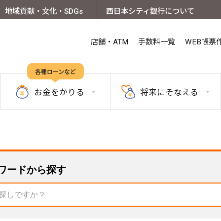
地域貢献・文化・SDGs
西日本シティ銀行について
店舗・ATM
手数料一覧
WEB帳票
各種ローンなど
お金を
かりる
将来に
そなえる
ワードから探す