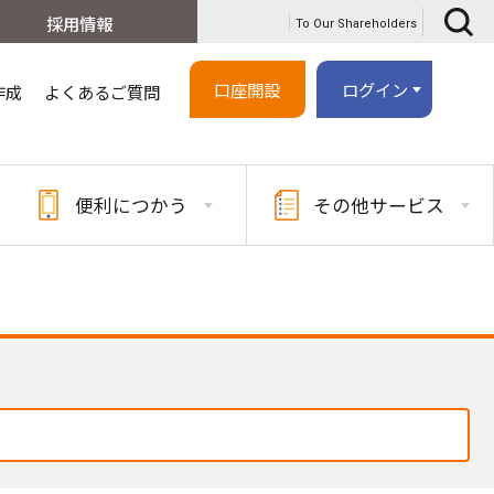
採用情報
To Our Shareholders
口座開設
ログイン
作成
よくあるご質問
便利に
つかう
その他
サービス