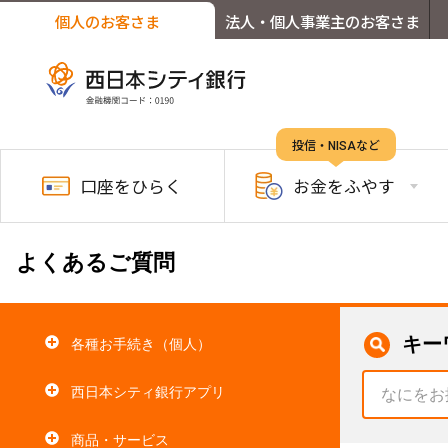
個人のお客さま
法人・個人事業主のお客さま
投信・NISAなど
口座を
ひらく
お金を
ふやす
よくあるご質問
キー
各種お手続き（個人）
西日本シティ銀行アプリ
商品・サービス