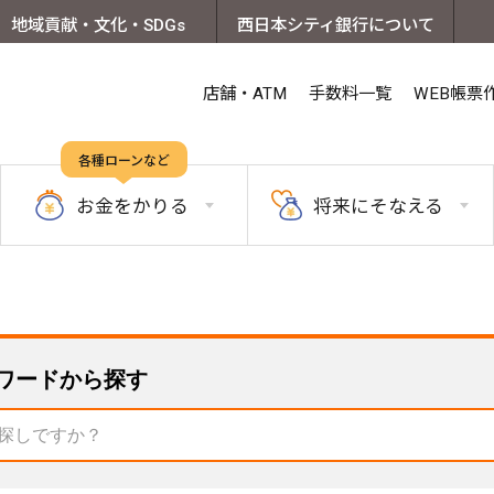
地域貢献・文化・SDGs
西日本シティ銀行について
店舗・ATM
手数料一覧
WEB帳票
各種ローンなど
お金を
かりる
将来に
そなえる
ワードから探す