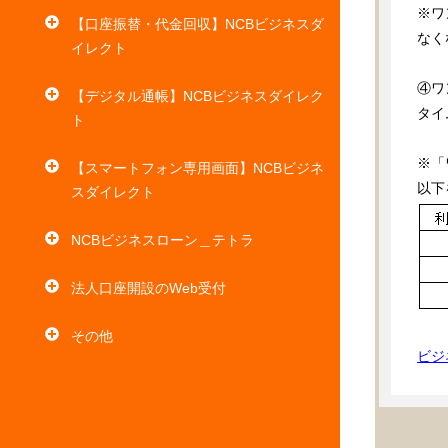
※ワ
【口座振替・代金回収】NCBビジネスダ
なく
イレクト
④ワ
【デジタル通帳】NCBビジネスダイレク
タイ
ト
※「
【スマートフォン専用画面】NCBビジネ
以下
スダイレクト
NCBビジネスローン＿テトラ
法人口座開設のWeb受付
その他
ビジ