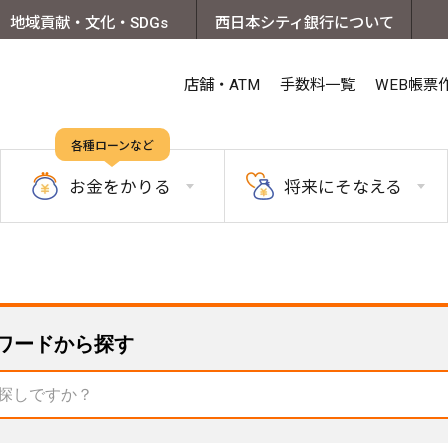
地域貢献・文化・SDGs
西日本シティ銀行について
店舗・ATM
手数料一覧
WEB帳票
各種ローンなど
お金を
かりる
将来に
そなえる
ワードから探す