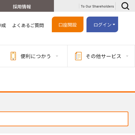
採用情報
To Our Shareholders
口座開設
ログイン
作成
よくあるご質問
便利に
つかう
その他
サービス