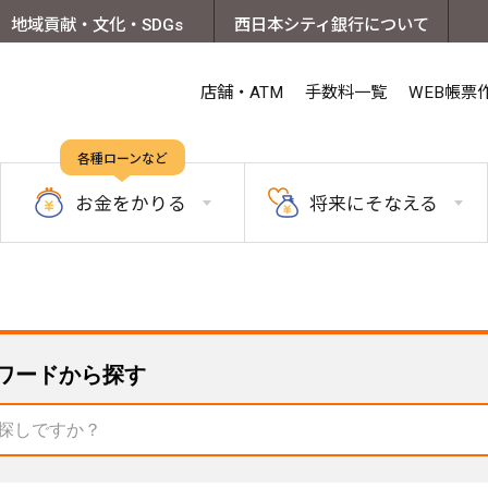
地域貢献・文化・SDGs
西日本シティ銀行について
店舗・ATM
手数料一覧
WEB帳票
各種ローンなど
お金を
かりる
将来に
そなえる
ワードから探す