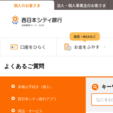
個人のお客さま
法人・個人事業主のお客さま
投信・NISAなど
口座を
ひらく
お金を
ふやす
よくあるご質問
キー
各種お手続き（個人）
西日本シティ銀行アプリ
商品・サービス