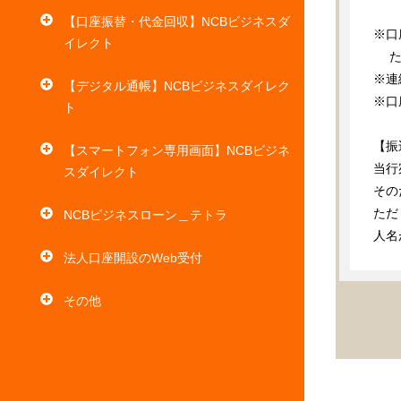
【口座振替・代金回収】NCBビジネスダ
※口
イレクト
 　
※連
【デジタル通帳】NCBビジネスダイレク
※口
ト
【振
【スマートフォン専用画面】NCBビジネ
当行
スダイレクト
その
ただ
NCBビジネスローン＿テトラ
人名
法人口座開設のWeb受付
その他